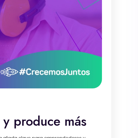
s y produce más
na aliada clave para emprendedores y