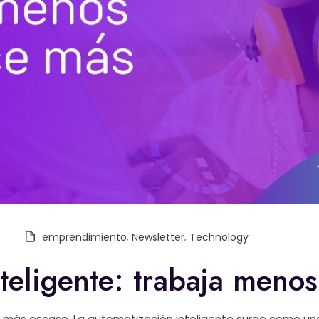
emprendimiento
,
Newsletter
,
Technology
teligente: trabaja meno
o más escaso. La automatización inteligente surge como u